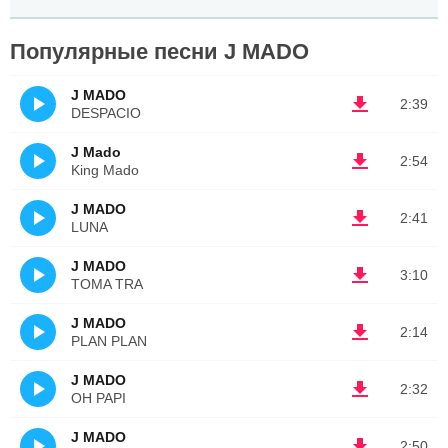
Популярные песни J MADO
J MADO
2:39
DESPACIO
J Mado
2:54
King Mado
J MADO
2:41
LUNA
J MADO
3:10
TOMA TRA
J MADO
2:14
PLAN PLAN
J MADO
2:32
OH PAPI
J MADO
2:50