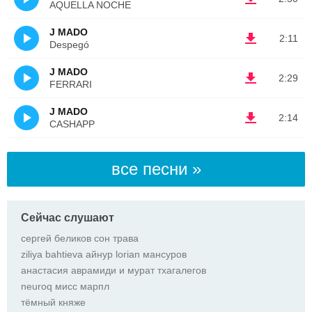
AQUELLA NOCHE
J MADO
2:11
Despegó
J MADO
2:29
FERRARI
J MADO
2:14
CASHAPP
все песни »
Сейчас слушают
сергей беликов сон трава
ziliya bahtieva айнур lorian мансуров
анастасия аврамиди и мурат тхагалегов
neuroq мисс марпл
тёмный княже