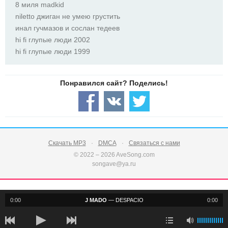
8 миля madkid
niletto джиган не умею грустить
инал гучмазов и сослан тедеев
hi fi глупые люди 2002
hi fi глупые люди 1999
Скачать MP3
DMCA
Связаться с нами
© 2022 – 2026 AveSong.com
songave@ya.ru
0:00
J MADO
—
DESPACIO
0:00
notification