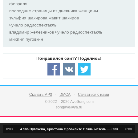
февраля
последние страницы из дневника женщины
зульфия шакирова жавит шакиров
чучело радиоспектакль
владимир железников чучело радиоспектакль
михпил пуговкин
Скачать MP3
DMCA
Связаться с нами
© 2022 – 2026 AveSong.com
songave@ya.ru
0:00
Алла Пугачёва, Кристина Орбакайте Опять метель
—
Опять метель
0:00
notification