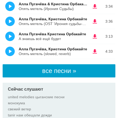
Алла Пугачёва & Кристина Орбакайте
3:34
Опять метель (Ирония Судьбы)
Алла Пугачёва, Кристина Орбакайте
3:36
Опять метель (OST 'Ирония судьбы-2') |Группа
Алла Пугачёва Кристина Орбакайте
3:13
А знаешь всё ещё будет
Алла Пугачёва, Кристина Орбакайте
4:33
Опять метель (slowed, reverb)
все песни »
Сейчас слушают
united melodies цыганские песни
монокума
свежий ветер
tanir нам обещали дожди