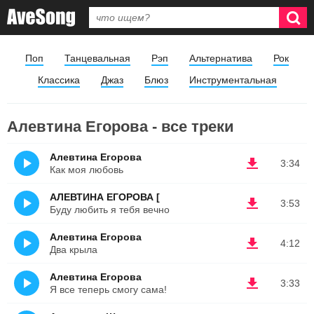
Поп
Танцевальная
Рэп
Альтернатива
Рок
Классика
Джаз
Блюз
Инструментальная
Алевтина Егорова - все треки
Алевтина Егорова
3:34
Как моя любовь
АЛЕВТИНА ЕГОРОВА [
3:53
Буду любить я тебя вечно
Алевтина Егорова
4:12
Два крыла
Алевтина Егорова
3:33
Я все теперь смогу сама!