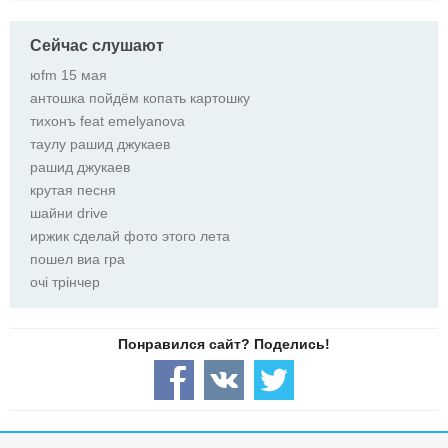
Сейчас слушают
юfm 15 мая
антошка пойдём копать картошку
тихонъ feat emelyanova
таулу рашид джукаев
рашид джукаев
крутая песня
шайни drive
иржик сделай фото этого лета
пошел виа гра
очі трінчер