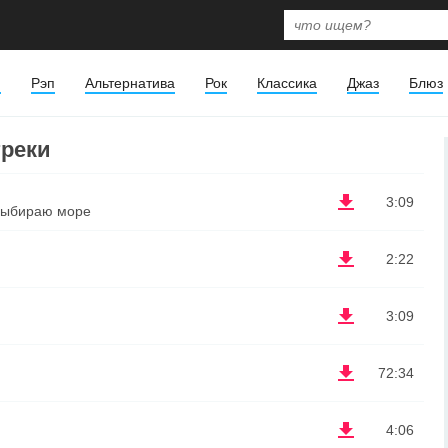
я
Рэп
Альтернатива
Рок
Классика
Джаз
Блюз
треки
3:09
ыбираю море
2:22
3:09
72:34
4:06