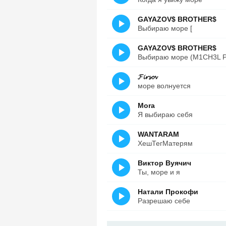
GAYAZOV$ BROTHER$
Выбираю море [
GAYAZOV$ BROTHER$
Выбираю море (M1CH3L P.,
𝓕𝓲𝓻𝓼𝓸𝓿
море волнуется
Mora
Я выбираю себя
WANTARAM
ХешТегМатерям
Виктор Вуячич
Ты, море и я
Натали Прокофи
Разрешаю себе