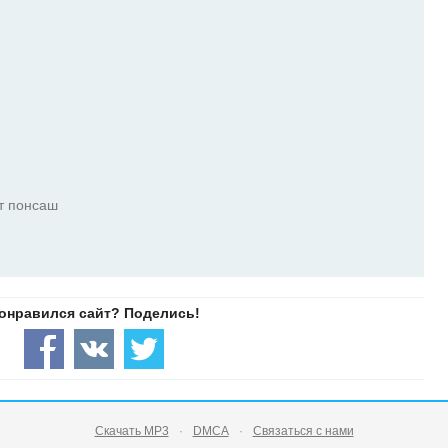
эт понсаш
Скачать MP3
DMCA
Связаться с нами