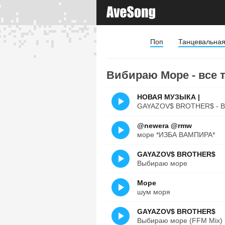
Поп
Танцевальна
Вибираю Море - все 
НОВАЯ МУЗЫКА |
GAYAZOV$ BROTHER$ - В
@newera @rmw
море *ИЗБА ВАМПИРА*
GAYAZOV$ BROTHER$
Выбираю море
Море
шум моря
GAYAZOV$ BROTHER$
Выбираю море (FFM Mix)