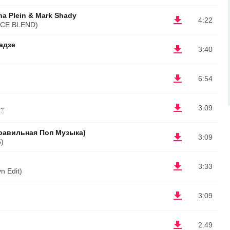
ha Plein & Mark Shady
4:22
ACE BLEND)
адзе
3:40
6:54
3:09
 ོ
авильная Поп Музыка)
3:09
)
3:33
n Edit)
3:09
2:49