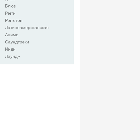
Блюз
Регги
Реггетон
Латиноамериканская
Аниме
Саундтреки
Инди
Лаундж