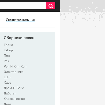
Инструментальная
Сборники песен
Транс
K-Pop
Поп
Рок
Рэп И Хип-Хоп
Электроника
Edm
Хаус
Драм-Н-Бэйс
Дабстеп
Классическая
Джаз