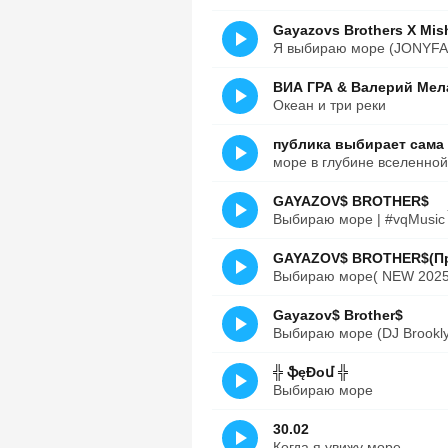
Gayazovs Brothers X Mis
Я выбираю море (JONYF
ВИА ГРА & Валерий Мел
Океан и три реки
публика выбирает сама
море в глубине вселенной
GAYAZOV$ BROTHER$
Выбираю море | #vqMusic
GAYAZOV$ BROTHER$(Пр
Выбираю море( NEW 2025
Gayazov$ Brother$
Выбираю море (DJ Brookly
╬ ֆęĐoմ ╬
Выбираю море
30.02
Когда я увижу море