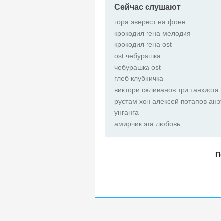
Сейчас слушают
гора эверест на фоне
крокодил гена мелодия
крокодил гена ost
ost чебурашка
чебурашка ost
глеб клубничка
виктори селиванов три танкиста
рустам хон алексей потапов ан
унганга
амирчик эта любовь