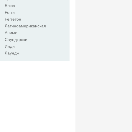
Блюз
Регги
Реггетон
Латиноамериканская
Аниме
Саундтреки
Инди
Лаундж