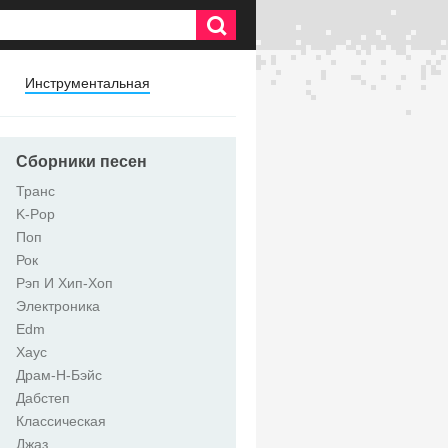
Инструментальная
Сборники песен
Транс
K-Pop
Поп
Рок
Рэп И Хип-Хоп
Электроника
Edm
Хаус
Драм-Н-Бэйс
Дабстеп
Классическая
Джаз