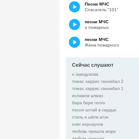
Песни МЧС
Спасатель "101"
песни МЧС
о пожарных
песни МЧС
Жена пожарного
Сейчас слушают
н заводскова
томас харрис ганнибал 2
томас харрис ганнибал 1
исламов алмаз
бара бере remix
песня алтай в сердце
сталь и шёлк атэн
олег корнаухов
любовь пришла мэри
любовь пришла