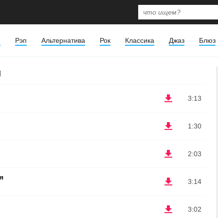
я
Рэп
Альтернатива
Рок
Классика
Джаз
Блюз
и
3:13
1:30
2:03
я
3:14
3:02