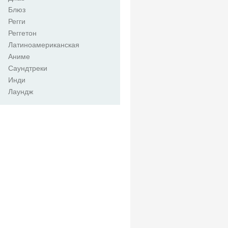
Блюз
Регги
Реггетон
Латиноамериканская
Аниме
Саундтреки
Инди
Лаундж