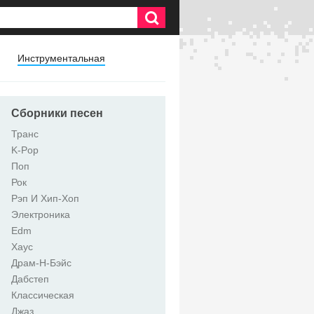
Инструментальная
Сборники песен
Транс
K-Pop
Поп
Рок
Рэп И Хип-Хоп
Электроника
Edm
Хаус
Драм-Н-Бэйс
Дабстеп
Классическая
Джаз