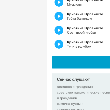
Кристина Орбакайте
Музыкант
Кристина Орбакайте
Губки бантиком
Кристина Орбакайте
Свет твоей любви
Кристина Орбакайте
Тучи в голубом
Сейчас слушают
газманов я гражданин
советские патриотические песни
я гражданин
симочка пустыня
симочка пустына