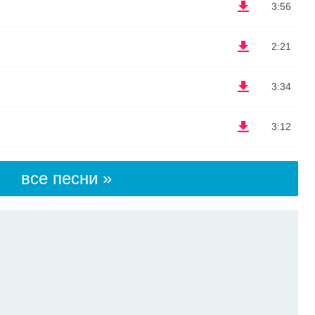
3:56
2:21
3:34
3:12
все песни »