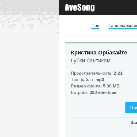
Поп
Танцевальна
Кристина Орбакайте
Губки бантиком
Продолжительность:
2:21
Тип файла:
mp3
Размер файла:
5.38 MB
Битрейт:
320 кбит/сек
Пр