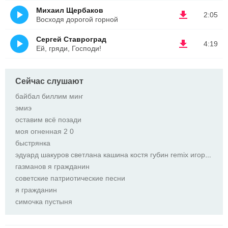
Михаил Щербаков
2:05
Восходя дорогой горной
Сергей Ставроград
4:19
Ей, гряди, Господи!
Сейчас слушают
байбал биллим миҥ
эмиэ
оставим всё позади
моя огненная 2 0
быстрянка
эдуард шакуров светлана кашина костя губин remix игорь харьковтен
газманов я гражданин
советские патриотические песни
я гражданин
симочка пустыня