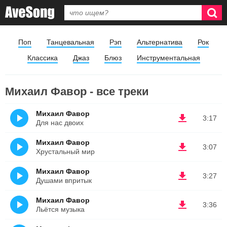
Поп
Танцевальная
Рэп
Альтернатива
Рок
Классика
Джаз
Блюз
Инструментальная
Михаил Фавор - все треки
Михаил Фавор
3:17
Для нас двоих
Михаил Фавор
3:07
Хрустальный мир
Михаил Фавор
3:27
Душами впритык
Михаил Фавор
3:36
Льётся музыка